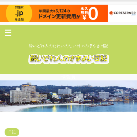
酔いどれ人のたわいのない日々のぼやき日記
情報頁
日記