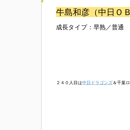
牛島和彦（中日Ｏ
成長タイプ：早熟／普通
２４０人目は
中日ドラゴンズ
＆千葉