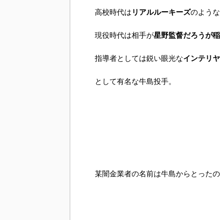
高校時代は
リアルルーキーズ
のような
現役時代は相手が
星野監督だろうが稲
指導者としては鋭い眼光な
インテリヤ
として有名な牛島投手。
某闇金業者の名前は牛島からとったの