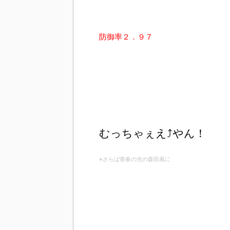
防御率２．９７
むっちゃぇえ⤴
やん！
※さらば青春の光の森田風に