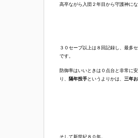
高卒ながら入団２年目から守護神にな
３０セーブ以上は８回記録し、最多セ
です。
防御率はいいときは０点台と非常に安
り、
隔年投手
というよりかは、
三年お
そして新世紀８０年。