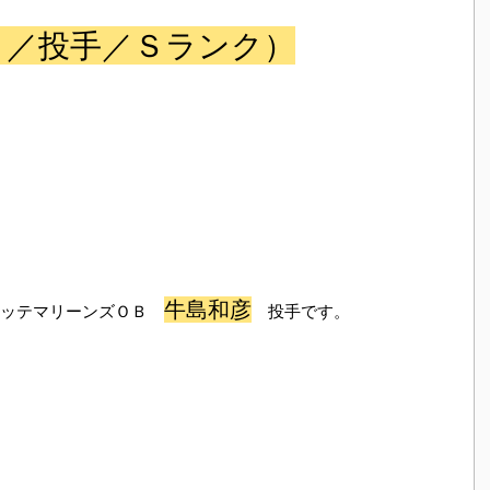
Ｂ／投手／Ｓランク）
牛島和彦
ロッテマリーンズＯＢ
投手です。