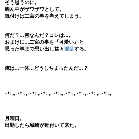
そう思うのに。
胸ん中がザワザワとして。
気付けば二宮の事を考えてしまう。
何だ？...何なんだ？コレは...。
おまけに...二宮の事を『可愛い』と
思った事まで思い出し益々
混乱
する。
俺は...一体...どうしちまったんだ...？
･*:.｡.･*:.｡.･*:.｡･*:.｡.･*:.｡.･*:.｡･*:.｡.･*:.｡.･*:.｡
月曜日。
出勤したら城崎が近付いて来た。