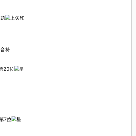
話題
第20位
第7位