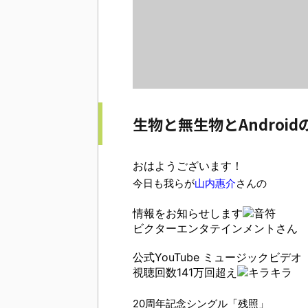
生物と無生物とAndroi
おはようございます！
今日も我らが
山内惠介
さんの
情報をお知らせします
ビクターエンタテインメントさん
公式YouTube
ミュージックビデオ
視聴回数141万回超え
20周年記念シングル「残照」