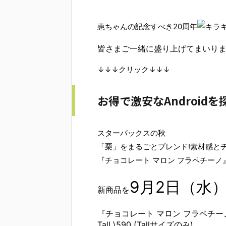
惠ちゃんの記念すべき20周年
皆さまご一緒に
盛り上げて
まいり
↓↓↓クリック↓↓↓
お得で激安なAndroid
スターバックスの秋
「栗」をまるごとブレンド!素材感と
『チョコレート マロン フラペチーノ
9月2日（水
新商品を
『チョコレート マロン フラペチー
Tall \590 (Tallサイズのみ)