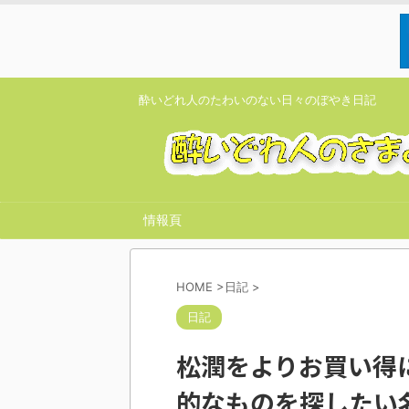
酔いどれ人のたわいのない日々のぼやき日記
情報頁
HOME
>
日記
>
日記
松潤をよりお買い得
的なものを探したい