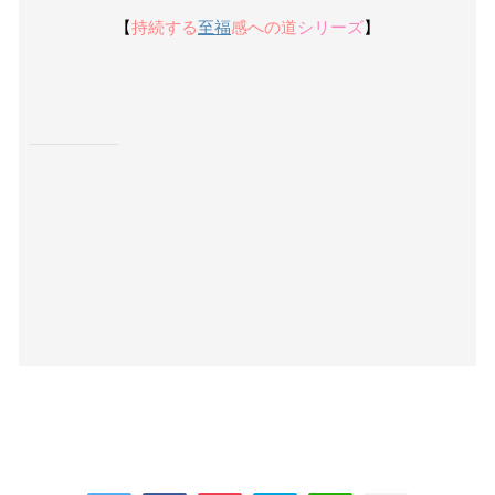
【
持続する
至福
感への道
シリーズ
】