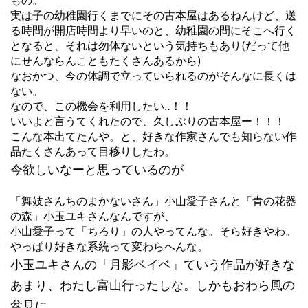
もの。
実は子の幼稚園行くまでにその古本屋はあるねんけど、送
る時間が開店時間より早いのと、幼稚園の間にそこへ行く
となると、それは勿体ないという気持ちもあり(だって他
にせんならんこともたくさんあるから)
なおかつ、今の体調で立っていられるのがそんなに長くは
ない。
なので、この機会を利用したい‥！！
いいよと言うてくれたので、久しぶりの古本屋ー！！！
こんな本出てたんや。と、好きな作家さんでも知らない作
品たくさんあって目移りしたわ。
今欲しいなーと思っているのが
「舞妓さんちのまかないさん」小山愛子さんと「青の花器
の森」小玉ユキさんなんですが、
小山愛子って「ちろり」の人やってんな。そら好きやわ。
やっぱり好きな系統って変わらへんな。
小玉ユキさんの「月影ベイベ」ていう作品が好きな
あまり、わたし富山行ったしな。しかもおわら風の
盆見に。