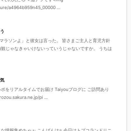
icture/a4964b959n45_00000 ...
う
私もマラソンよ」と彼女は言った。 皆さまご主人と育児方針
値観じゃなきゃいけないっていうじゃないですか。 うちは
気
ルポをリアルタイムでお届け Taiyouブログに ご訪問あり
u.sakura.ne.jp/pi ...
んな情報集めちゃぉ こんばんは⭐️ 今日はトプコランドリニ