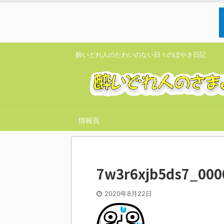
酔いどれ人のたわいのない日々のぼやき日記
情報頁
7w3r6xjb5ds7_000
2020年8月22日