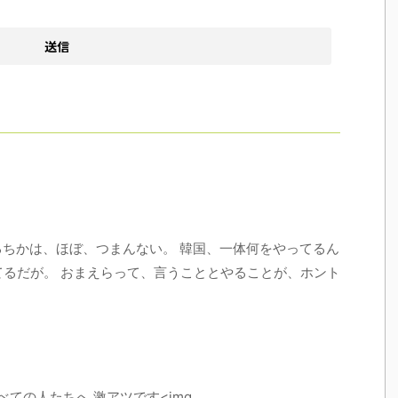
するちかは、ほぼ、つまんない。 韓国、一体何をやってるん
てるだが。 おまえらって、言うこととやることが、ホント
べての人たちへ 激アツです<img