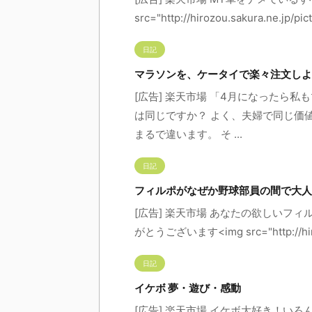
src="http://hirozou.sakura.ne.jp/p
日記
マラソンを、ケータイで楽々注文しよ
[広告] 楽天市場 「4月になったら
は同じですか？ よく、夫婦で同じ価
まるで違います。 そ ...
日記
フィルポがなぜか野球部員の間で大人
[広告] 楽天市場 あなたの欲しいフィ
がとうございます<img src="http://hirozo
日記
イケボ 夢・遊び・感動
[広告] 楽天市場 イケボ大好き！いろ