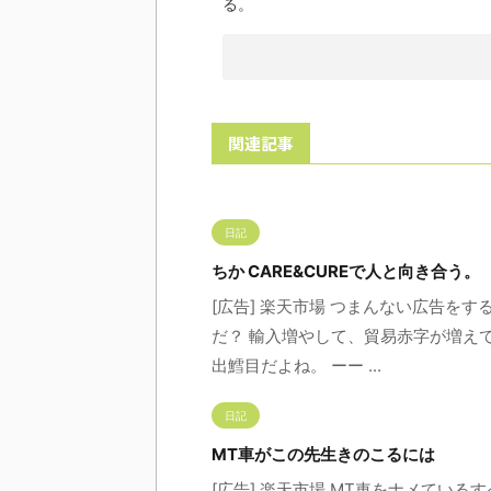
る。
関連記事
日記
ちか CARE&CUREで人と向き合う。
[広告] 楽天市場 つまんない広告を
だ？ 輸入増やして、貿易赤字が増え
出鱈目だよね。 ーー ...
日記
MT車がこの先生きのこるには
[広告] 楽天市場 MT車をナメているす