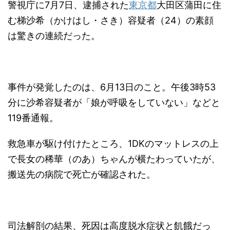
警視庁に7月7日、逮捕された
東京都
大田区蒲田に住
む梯沙希（かけはし・さき）容疑者（24）の素顔
は驚きの連続だった。
事件が発覚したのは、6月13日のこと。午後3時53
分に沙希容疑者が「娘が呼吸をしていない」などと
119番通報。
救急車が駆け付けたところ、1DKのマットレスの上
で長女の稀華（のあ）ちゃんが横たわっていたが、
搬送先の病院で死亡が確認された。
司法解剖の結果、死因は高度脱水症状と飢餓だっ